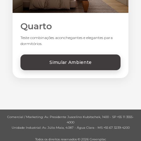
Quarto
Teste combinações aconchegantes e elegantes para
dormitórios.
Simular Ambiente
Comercial / Marketing: Av. Presidente Juscelino Kubitschek, 1400 - SP +55 11 3555-
4000
Unidade Industrial: Av. Júlio Maia, 4.087 - Água Clara - MS +55 67 3239-4200
Todos os direitos reservados © 2026 Greenplac